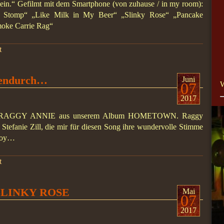
lein.“ Gefilmt mit dem Smartphone (von zuhause / in my room):
r Stomp“ „Like Milk in My Beer“ „Slinky Rose“ „Pancake
ke Carrie Rag“
t
endurch…
Juni
07
W
2017
Titel RAGGY ANNIE aus unserem Album HOMETOWN. Raggy
tefanie Zill, die mir für diesen Song ihre wundervolle Stimme
njoy…
t
s SLINKY ROSE
Mai
07
2017