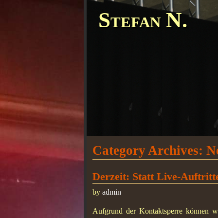
Stefan N.
Category Archives:
N
Derzeit: Statt Live-Auftrit
by
admin
Aufgrund der Kontaktsperre können w