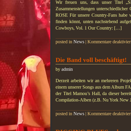
Wir freuen uns, dass unser Titel 
Zusammenstellungen unterschiedliche
ROSE Für unsere Country-Fans habe wi
finden könnt, unten nachstehend aufg
Cowboys, Vol. 1 Our Country: […]
posted in
News
|
Kommentare deaktivier
Die Band voll beschäftigt!
by
admin
Derzeit arbeiten wir an mehreren Proje
einem unserer Songs aus dem Album F
der Titel Mamou’s Hall, da dieser bereit
Compilation-Alben (z.B. Nu York New J
posted in
News
|
Kommentare deaktivier