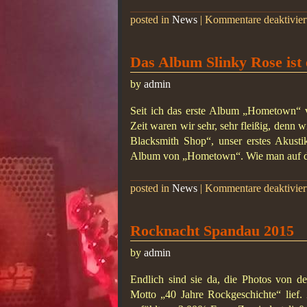
posted in
News
|
Kommentare deaktivier
Das Album Slinky Rose ist 
by
admin
Seit ich das erste Album „Hometown“ ve
Zeit waren wir sehr, sehr fleißig, denn w
Blacksmith Shop“, unser erstes Akust
Album von „Hometown“. Wie man auf d
posted in
News
|
Kommentare deaktivier
Rocknacht Spandau 2015
by
admin
Endlich sind sie da, die Photos von 
Motto „40 Jahre Rockgeschichte“ lief.