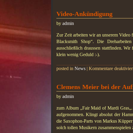
Video-Ankündigung
by
admin
Zur Zeit arbeiten wir an unserem Video
Blacksmith Shop“. Die Dreharbeiten
ausschließlich draussen stattfinden. Wir 
klein wenig Geduld :-).
posted in
News
|
Kommentare deaktivier
Clemens Meier bei der Au
by
admin
zum Album „Fair Maid of Mardi Gras„. 
aufgenommen. Klingt absolut der Hammer
die Saxophon-Parts von Markus Küpper
solch tollen Musikern zusammenspielen 