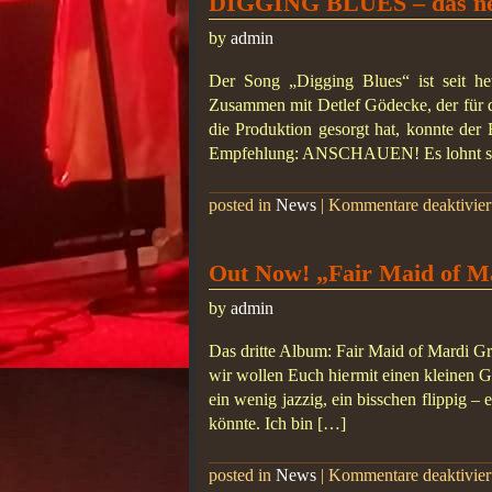
DIGGING BLUES – das ne
by
admin
Der Song „Digging Blues“ ist seit he
Zusammen mit Detlef Gödecke, der für di
die Produktion gesorgt hat, konnte der B
Empfehlung: ANSCHAUEN! Es lohnt s
posted in
News
|
Kommentare deaktivier
Out Now! „Fair Maid of M
by
admin
Das dritte Album: Fair Maid of Mardi Gr
wir wollen Euch hiermit einen kleinen 
ein wenig jazzig, ein bisschen flippig
könnte. Ich bin […]
posted in
News
|
Kommentare deaktivier