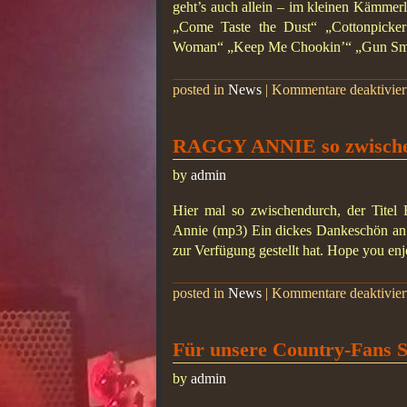
geht’s auch allein – im kleinen Kämmer
„Come Taste the Dust“ „Cottonpicke
Woman“ „Keep Me Chookin’“ „Gun Smo
posted in
News
|
Kommentare deaktivier
RAGGY ANNIE so zwisch
by
admin
Hier mal so zwischendurch, der 
Annie (mp3) Ein dickes Dankeschön an S
zur Verfügung gestellt hat. Hope you e
posted in
News
|
Kommentare deaktivier
Für unsere Country-Fan
by
admin