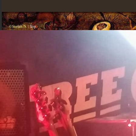
©Stefan N. |
Top